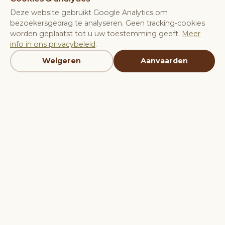
Deze website gebruikt Google Analytics om
bezoekersgedrag te analyseren. Geen tracking-cookies
worden geplaatst tot u uw toestemming geeft.
Meer
info in ons privacybeleid
.
MEER WETEN
Weigeren
Aanvaarden
Verbindend
Pragmatisch
belangen verzoenen
uitvoerbaar advies
Onafhankelijk
Deskundig
boven de partijen
interdisciplinair